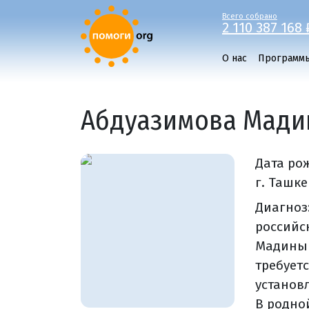
Всего собрано
2 110 387 168 
О нас
Программ
Абдуазимова Мади
Дата ро
г. Ташке
Диагноз
российс
Мадины 
требует
установ
В родно