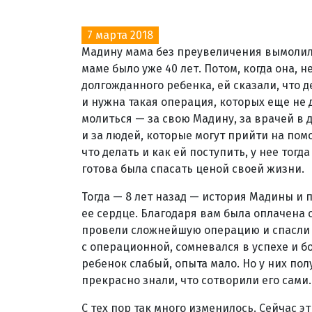
7 марта 2018
Мадину мама без преувеличения вымолила
маме было уже 40 лет. Потом, когда она, н
долгожданного ребенка, ей сказали, что д
и нужна такая операция, которых еще не 
молиться — за свою Мадину, за врачей в 
и за людей, которые могут прийти на пом
что делать и как ей поступить, у нее тогд
готова была спасать ценой своей жизни.
Тогда — 8 лет назад — история Мадины и 
ее сердце. Благодаря вам была оплачена о
провели сложнейшую операцию и спасли р
с операционной, сомневался в успехе и б
ребенок слабый, опыта мало. Но у них пол
прекрасно знали, что сотворили его сами.
С тех пор так много изменилось. Сейчас 