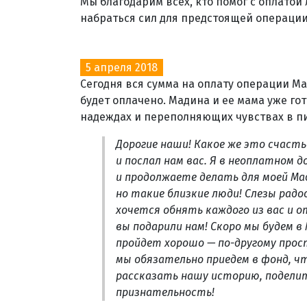
Мы благодарим всех, кто помог с оплатой
набраться сил для предстоящей операции
5 апреля 2018
Сегодня вся сумма на оплату операции М
будет оплачено. Мадина и ее мама уже гот
надеждах и переполняющих чувствах в пи
Дорогие наши! Какое же это счаст
и послал нам вас. Я в неоплатном д
и продолжаете делать для моей Мад
но такие близкие люди! Слезы радо
хочется обнять каждого из вас и 
вы подарили нам! Скоро мы будем в 
пройдет хорошо — по-другому прос
мы обязательно приедем в фонд, ч
рассказать нашу историю, подели
признательность!