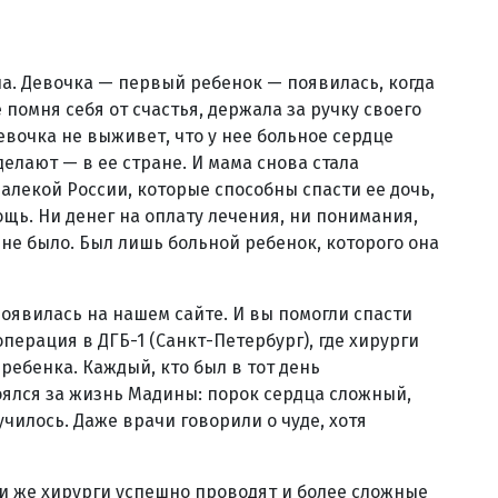
. Девочка — первый ребенок — появилась, когда
е помня себя от счастья, держала за ручку своего
евочка не выживет, что у нее больное сердце
делают — в ее стране. И мама снова стала
далекой России, которые способны спасти ее дочь,
ощь. Ни денег на оплату лечения, ни понимания,
а не было. Был лишь больной ребенок, которого она
появилась на нашем сайте. И вы помогли спасти
перация в ДГБ-1 (Санкт-Петербург), где хирурги
ебенка. Каждый, кто был в тот день
оялся за жизнь Мадины: порок сердца сложный,
училось. Даже врачи говорили о чуде, хотя
эти же хирурги успешно проводят и более сложные