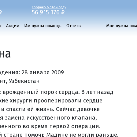
Собрано в этом году
₽
56 915 176 ₽
ы
Акции
Им нужна помощь
Отчеты
Мне нужна по
на
ждения:
28 января 2009
нт, Узбекистан
: врожденный порок сердца. 8 лет назад
кие хирурги прооперировали сердце
и спасли ей жизнь. Сейчас девочке
ся замена искусственного клапана,
ленного во время первой операции.
й стране помочь Мадине не могли раньше,