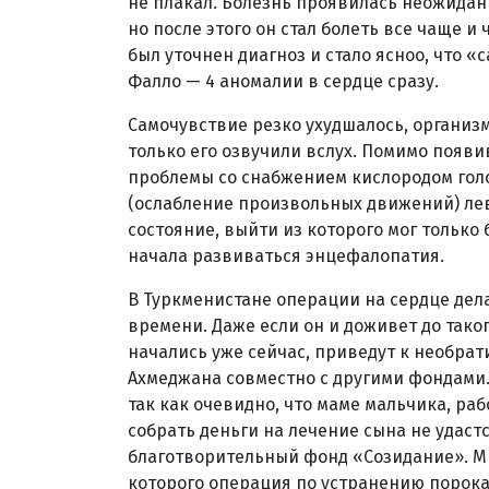
не плакал. Болезнь проявилась неожиданн
но после этого он стал болеть все чаще и
был уточнен диагноз и стало ясноо, что «
Фалло — 4 аномалии в сердце сразу.
Самочувствие резко ухудшалось, организм
только его озвучили вслух. Помимо появ
проблемы со снабжением кислородом голов
(ослабление произвольных движений) лев
состояние, выйти из которого мог только
начала развиваться энцефалопатия.
В Туркменистане операции на сердце делаю
времени. Даже если он и доживет до тако
начались уже сейчас, приведут к необра
Ахмеджана совместно с другими фондами.
так как очевидно, что маме мальчика, раб
собрать деньги на лечение сына не удас
благотворительный фонд «Созидание». Мы
которого операция по устранению порока 