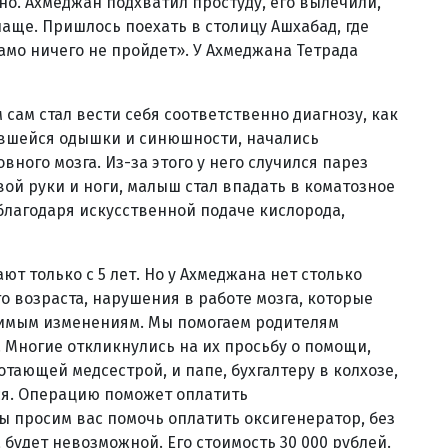
о. Ахмеджан подхватил простуду, его вылечили,
 чаще. Пришлось поехать в столицу Ашхабад, где
само ничего не пройдет». У Ахмеджана Тетрада
 сам стал вести себя соответственно диагнозу, как
ившейся одышки и синюшности, начались
ного мозга. Из-за этого у него случился парез
ой руки и ноги, малыш стал впадать в коматозное
 благодаря искусственной подаче кислорода,
т только с 5 лет. Но у Ахмеджана нет столько
го возраста, нарушения в работе мозга, которые
тимым изменениям. Мы помогаем родителям
 Многие откликнулись на их просьбу о помощи,
отающей медсестрой, и папе, бухгалтеру в колхозе,
тся. Операцию поможет оплатить
 просим вас помочь оплатить оксигенератор, без
будет невозможной. Его стоимость 30 000 рублей.