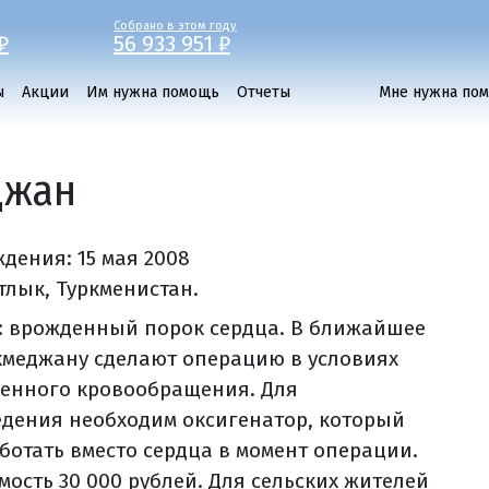
Собрано в этом году
₽
56 933 951 ₽
ы
Акции
Им нужна помощь
Отчеты
Мне нужна по
джан
ждения:
15 мая 2008
тлык, Туркменистан.
: врожденный порок сердца. В ближайшее
хмеджану сделают операцию в условиях
венного кровообращения. Для
едения необходим оксигенатор, который
аботать вместо сердца в момент операции.
мость 30 000 рублей. Для сельских жителей