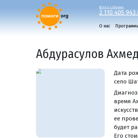
Всего собрано
2 110 405 943 
О нас
Программ
Абдурасулов Ахме
Дата ро
село Ша
Диагноз
время А
искусст
ее пров
будет р
Его стои