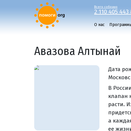
Всего собрано
2 110 405 443 
О нас
Программ
Авазова Алтынай
Дата ро
Московс
В Росси
клапан 
расти. 
придетс
а кажда
ее жизн