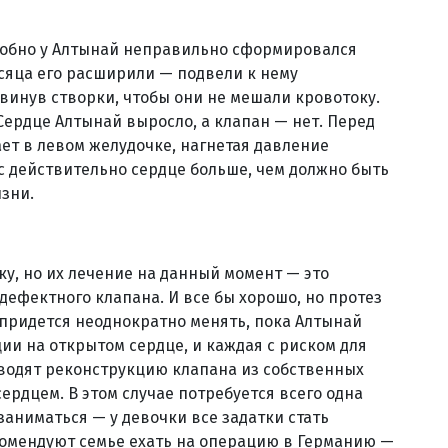
робно у Алтынай неправильно сформировался
есяца его расширили — подвели к нему
винув створки, чтобы они не мешали кровотоку.
ердце Алтынай выросло, а клапан — нет. Перед
ает в левом желудочке, нагнетая давление
час действительно сердце больше, чем должно быть
изни.
у, но их лечение на данный момент — это
дефектного клапана. И все бы хорошо, но протез
о придется неоднократно менять, пока Алтынай
ции на открытом сердце, и каждая с риском для
водят реконструкцию клапана из собственных
сердцем. В этом случае потребуется всего одна
аниматься — у девочки все задатки стать
комендуют семье ехать на операцию в Германию —