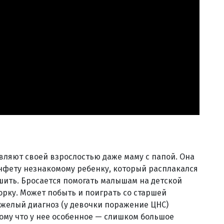
вляют своей взрослостью даже маму с папой. Она
онфету незнакомому ребенку, который расплакался
тешить. Бросается помогать малышам на детской
орку. Может побыть и поиграть со старшей
тяжелый диагноз (у девочки поражение ЦНС)
тому что у нее особенное — слишком большое