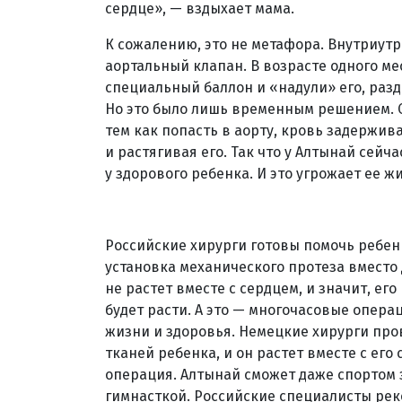
сердце», — вздыхает мама.
К сожалению, это не метафора. Внутриут
аортальный клапан. В возрасте одного м
специальный баллон и «надули» его, разд
Но это было лишь временным решением. С
тем как попасть в аорту, кровь задержив
и растягивая его. Так что у Алтынай сей
у здорового ребенка. И это угрожает ее ж
Российские хирурги готовы помочь ребенк
установка механического протеза вместо 
не растет вместе с сердцем, и значит, ег
будет расти. А это — многочасовые опера
жизни и здоровья. Немецкие хирурги про
тканей ребенка, и он растет вместе с его 
операция. Алтынай сможет даже спортом з
гимнасткой. Российские специалисты ре