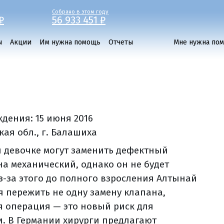
Собрано в этом году
₽
56 933 451 ₽
ы
Акции
Им нужна помощь
Отчеты
Мне нужна по
ждения:
15 июня 2016
кая обл., г. Балашиха
и девочке могут заменить дефектный
на механический, однако он не будет
Из-за этого до полного взросления Алтынай
я пережить не одну замену клапана,
я операция — это новый риск для
и. В Германии хирурги предлагают