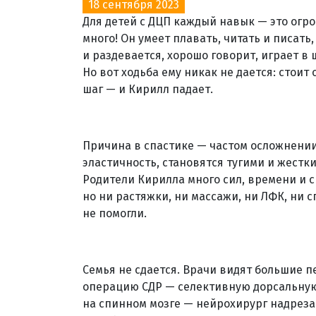
18 сентября 2023
Для детей с ДЦП каждый навык — это огр
много! Он умеет плавать, читать и писать
и раздевается, хорошо говорит, играет в
Но вот ходьба ему никак не дается: стоит
шаг — и Кирилл падает.
Причина в спастике — частом осложнени
эластичность, становятся тугими и жестк
Родители Кирилла много сил, времени и ср
но ни растяжки, ни массажи, ни ЛФК, ни
не помогли.
Семья не сдается. Врачи видят большие 
операцию СДР — селективную дорсальную
на спинном мозге — нейрохирург надрез