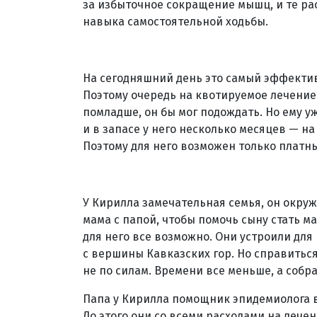
за избыточное сокращение мышц, и те ра
навыка самостоятельной ходьбы.
На сегодняшний день это самый эффектив
Поэтому очередь на квотируемое лечение
помладше, он бы мог подождать. Но ему у
и в запасе у него несколько месяцев — 
Поэтому для него возможен только платн
У Кирилла замечательная семья, он окруже
мама с папой, чтобы помочь сыну стать м
для него все возможно. Они устроили для 
с вершины Кавказских гор. Но справиться
не по силам. Времени все меньше, а собра
Папа у Кирилла помощник эпидемиолога в
До этого они со всеми расходами на лече