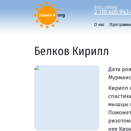
Всего собрано
2 110 405 943 
О нас
Программ
Белков Кирилл
Дата ро
Мурманс
Кирилл 
спастик
мышцы м
Поможет
ризотом
нее Кир