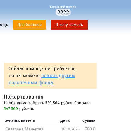
Короткий номер
2222
мощь
Для бизнеса
Я хочу помочь
Сейчас помощь не требуется,
но вы можете
помочь другим
подопечным фонда
.
Пожертвования
Необходимо собрать 539 564 рубля. Собрано
547 569
рублей.
жертвователь
дата
сумма
28.10.2023
Светлана Манькова
500 ₽