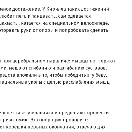
омное достижение. У Кирилла таких достижений
, любит петь и танцевать, сам одевается
 шахматы, катается на специальном велосипеде.
 оторвать руки от опоры и попробовать сделать
и при церебральном параличе: мышцы ног теряют
ими, мешают сгибанию и разгибанию суставов.
едств вложили в то, чтобы победить эту беду,
 специальные уколы с целью расслабления мышц
перспективы у мальчика и предлагают провести
 ризотомию. Эта операция проводится
ает корешки нервных окончаний, отвечающих