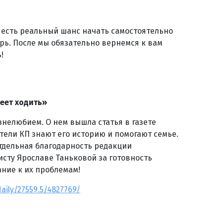
о есть реальный шанс начать самостоятельно
рь. После мы обязательно вернемся к вам
!
меет ходить»
знелюбием. О нем вышла статья в газете
тели КП знают его историю и помогают семье.
отдельная благодарность редакции
сту Ярославе Таньковой за готовность
ание к их проблемам!
aily/27559.5/4827769/