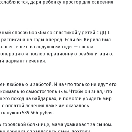
сслабляются, даря ребенку простор для освоения
ный способ борьбы со спастикой у детей с ДЦП.
 расписана на годы вперед. Если бы Кирилл был
же шесть лет, в следующем годы — школа,
на операцию и послеоперационную реабилитацию.
ый вариант лечения.
н любовью и заботой. И на что только не идут его
аксимально самостоятельным. Чтобы он знал, что
него поход на байдарках, и помогли увидеть мир
 с оплатой лечения даже им оказалось
ть нужно 539 564 рубля.
 городской больнице, мама ухаживает за сыном.
ние ребенка справлялись сами, поэтому