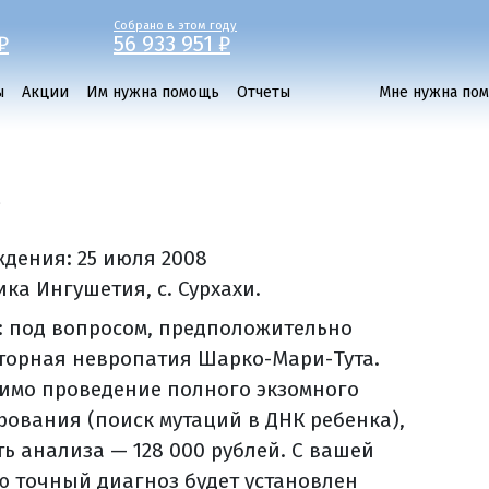
Собрано в этом году
₽
56 933 951 ₽
ы
Акции
Им нужна помощь
Отчеты
Мне нужна по
а
ждения:
25 июля 2008
ка Ингушетия, с. Сурхахи.
: под вопросом, предположительно
торная невропатия Шарко-Мари-Тута.
имо проведение полного экзомного
рования (поиск мутаций в ДНК ребенка),
ть анализа — 128 000 рублей. С вашей
 точный диагноз будет установлен