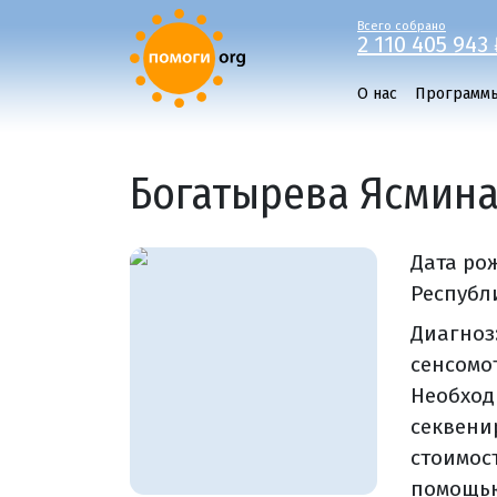
Всего собрано
2 110 405 943 
О нас
Программ
Богатырева Ясмин
Дата ро
Республи
Диагноз
сенсомо
Необход
секвени
стоимос
помощью