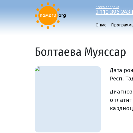
Всего собрано
2 110 396 243 
О нас
Программ
Болтаева Муясcар
Дата ро
Респ. Та
Диагноз
оплатит
кардиоц