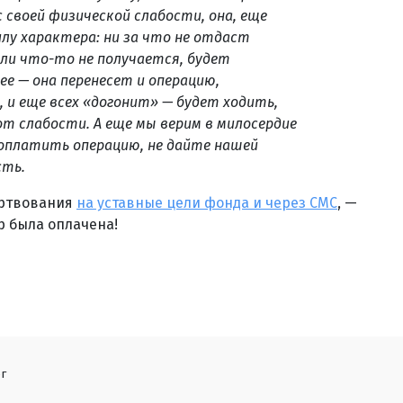
 своей физической слабости, она, еще
лу характера: ни за что не отдаст
если что-то не получается, будет
ее — она перенесет и операцию,
 и еще всех «догонит» — будет ходить,
 от слабости. А еще мы верим в милосердие
оплатить операцию, не дайте нашей
сть.
ертвования
на уставные цели фонда и через СМС
, —
р была оплачена!
г