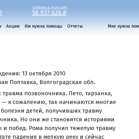
Собрано в этом году
₽
56 937 626 ₽
ы
Акции
Им нужна помощь
Отчеты
Мне нужна по
ждения:
13 октября 2010
рая Полтавка, Волгоградская обл.
: травма позвоночника. Лето, тарзанка,
 — к сожалению, так начинаются многие
 болезни детей, получивших травму
чника. Но они же становятся историями
 и побед. Рома получил тяжелую травму
тате падения в мелкую реку и сейчас