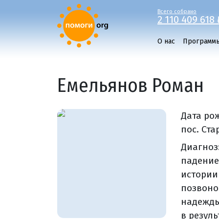
Всего собрано
2 110 409 618 
О нас
Программ
Емельянов Роман
Дата ро
пос. Ста
Диагноз
падение
истории
позвоно
надежды
в резуль