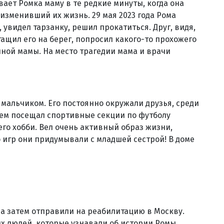
вает Ромка маму в те редкие минуты, когда она
 изменивший их жизнь. 29 мая 2023 года Рома
, увидел тарзанку, решил прокатиться. Друг, видя,
тащил его на берег, попросил какого-то прохожего
иной мамы. На место трагедии мама и врачи
мальчиком. Его постоянно окружали друзья, среди
ием посещал спортивные секции по футболу
его хобби. Вел очень активный образ жизни,
ко игр они придумывали с младшей сестрой! В доме
а затем отправили на реабилитацию в Москву.
х людей, которые узнавали об истории Ромы