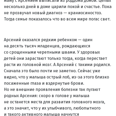
маму с Арсением выписали из роддома домой. Целых
несколько дней в доме царили покой и счастье. Пока
не прозвучал новый диагноз — краниосиностоз.
Тогда семье показалось что во всем мире погас свет.
Арсений оказался редким ребенком — один
на десять тысяч младенцев, рождающихся
со срощенными черепными швами. У здоровых
детей они зарастают только тогда, когда перестает
расти их головной мозг. А Арсений с такими родился.
Сначала это было почти не заметно. Сейчас уже
видно, что у малыша острый лоб, из-за этого близко
посаженные глаза и вздернутые брови.
Но не внешние проявления болезни так пугают
родных Арсения: скоро в голове у малыша
не останется места для развития головного мозга,
а это значит, что у их улыбчивого, любопытного
и такого активного малыша начнутся