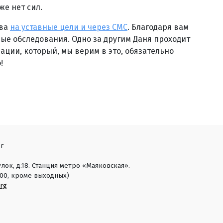
же нет сил.
тва
на уставные цели и через СМС
. Благодаря вам
ные обследования. Одно за другим Даня проходит
ации, который, мы верим в это, обязательно
!
г
лок, д.18. Станция метро «Маяковская».
18:00, кроме выходных)
rg