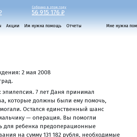
Собрано в этом году
₽
56 915 176 ₽
ы
Акции
Им нужна помощь
Отчеты
Мне нужна по
ждения:
2 мая 2008
град.
: эпилепсия. 7 лет Даня принимал
ва, которые должны были ему помочь,
омогали. Остался единственный шанс
мальчику — операция. Вы помогли
ь для ребенка предоперационные
вания на сумму 131 182 рубля, необходимые