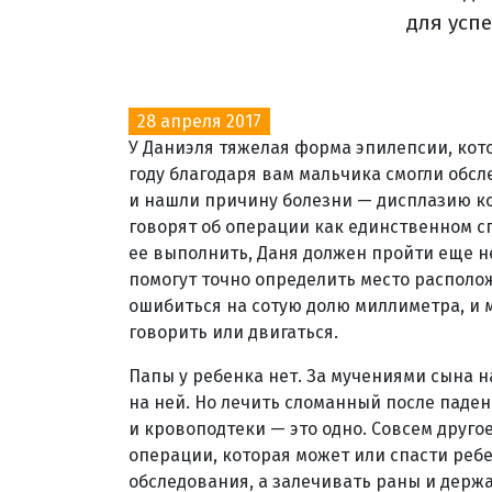
для усп
28 апреля 2017
У Даниэля тяжелая форма эпилепсии, кот
году благодаря вам мальчика смогли обс
и нашли причину болезни — дисплазию ко
говорят об операции как единственном сп
ее выполнить, Даня должен пройти еще н
помогут точно определить место располо
ошибиться на сотую долю миллиметра, и 
говорить или двигаться.
Папы у ребенка нет. За мучениями сына н
на ней. Но лечить сломанный после паде
и кровоподтеки — это одно. Совсем другое
операции, которая может или спасти ребен
обследования, а залечивать раны и держа