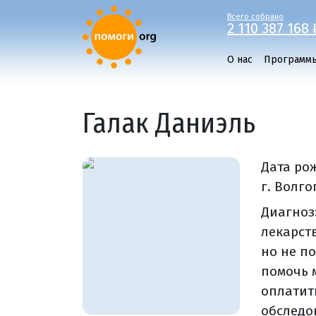
Всего собрано
2 110 387 168 
О нас
Программ
Галак Даниэль
Дата ро
г. Волго
Диагноз
лекарст
но не п
помочь 
оплатит
обследо