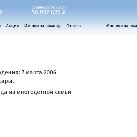
Собрано в этом году
₽
56 937 626 ₽
ы
Акции
Им нужна помощь
Отчеты
Мне нужна по
ждения:
7 марта 2006
сары.
ца из многодетной семьи