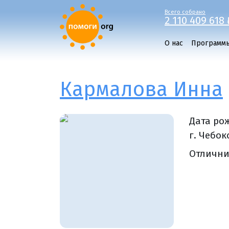
Всего собрано
2 110 409 618 
О нас
Программ
Кармалова Инна
Дата ро
г. Чебок
Отлични