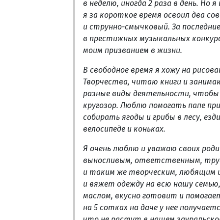
в неделю, иногда 2 раза в день. Но 
я за короткое время освоил два с
и струнно-смычковый. За последние
в престижных музыкальных конкурс
моим призванием в жизни.
В свободное время я хожу на рисова
Творчества, читаю книги и занима
разные виды деятельности, чтобы 
кругозор. Люблю помогать папе при
собирать ягоды и грибы в лесу, езд
велосипеде и коньках.
Я очень люблю и уважаю своих род
выносливым, ответственным, труд
и таким же творческим, любящим и
и вяжет одежду на всю нашу семь
маслом, вкусно готовит и помогает
на 5 сотках на даче у нее получае
что не растут в нашем зауральском