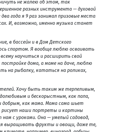
я ничуть не жалею об этом, так
овершенное разных инструмента — духовой
 два года я 9 раз занимал призовые места
ах. И, возможно, именно музыка станет
ние, в бассейн и в Дом Детского
юсь спортом. Я вообще люблю осваивать
всему научиться и расширить свой
 постройке дома, а маме на даче, люблю
ить на рыбалку, кататься на роликах,
ителей. Хочу быть таким же терпеливым,
олюбивым и бескорыстным, как папа,
 добрым, как мама. Мама сама шьет
ю, рисует наши портреты и картины
 нам с уроками. Она — умелый садовод,
тся выращивать фрукты и овощи, даже те,
 климате, например, виноград, арбузы