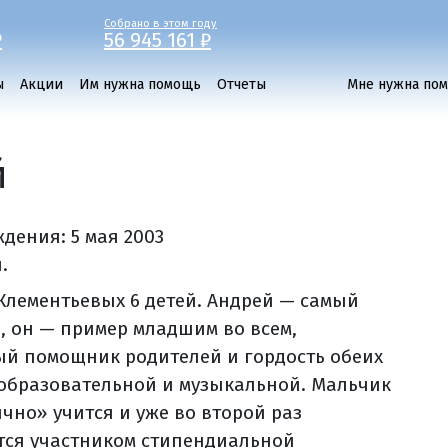
Собрано в этом году
₽
56 945 161 ₽
ы
Акции
Им нужна помощь
Отчеты
Мне нужна по
й
ждения:
5 мая 2003
.
 Клементьевых 6 детей. Андрей — самый
, он — пример младшим во всем,
ый помощник родителей и гордость обеих
образовательной и музыкальной. Мальчик
ично» учится и уже во второй раз
тся участником стипендиальной