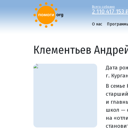
Всего собрано
2 110 417 153 
О нас
Программ
Клементьев Андре
Дата ро
г. Курган
В семье
старший
и главн
школ — 
на «отл
станови