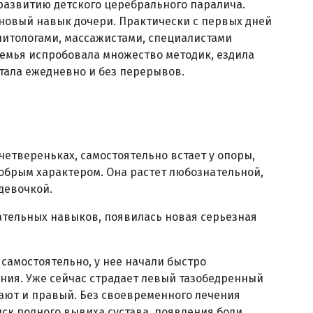
развитию детского церебрального паралича.
новый навык дочери. Практически с первых дней
литологами, массажистами, специалистами
семья испробовала множество методик, ездила
отала ежедневно и без перерывов.
 четвереньках, самостоятельно встает у опоры,
добрым характером. Она растет любознательной,
девочкой.
гательных навыков, появилась новая серьезная
т самостоятельно, у нее начали быстро
ния. Уже сейчас страдает левый тазобедренный
вают и правый. Без своевременного лечения
иск полного вывиха сустава, появления боли