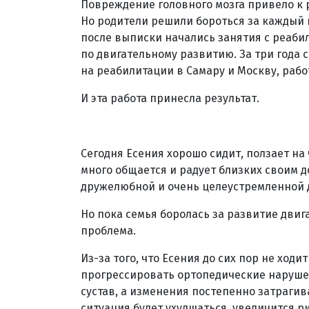
Повреждение головного мозга привело к 
Но родители решили бороться за каждый 
после выписки начались занятия с реаби
по двигательному развитию. За три года 
на реабилитации в Самару и Москву, раб
И эта работа принесла результат.
Сегодня Есения хорошо сидит, ползает на
много общается и радует близких своим 
дружелюбной и очень целеустремленной 
Но пока семья боролась за развитие дви
проблема.
Из-за того, что Есения до сих пор не ходи
прогрессировать ортопедические наруше
сустав, а изменения постепенно затраги
ситуация будет ухудшаться, увеличится р