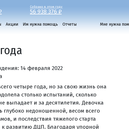
Собрано в этом году
₽
56 938 376 ₽
ы
Акции
Им нужна помощь
Отчеты
Мне нужна по
 года
ждения:
14 февраля 2022
а
всего четыре года, но за свою жизнь она
одолела столько испытаний, сколько
не выпадает и за десятилетия. Девочка
ь глубоко недоношенной, весом всего
ммов, и последствия тяжелого старта
 к развитию ДЦП. Благодаря упорной