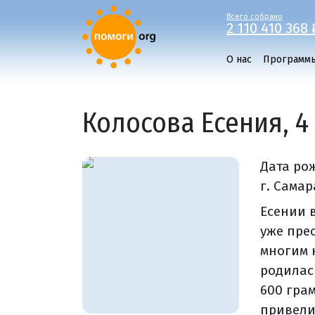
Всего собрано
2 110 410 368 
О нас
Программ
Колосова Есения, 4
Дата ро
г. Самар
Есении 
уже пре
многим 
родилас
600 гра
привели