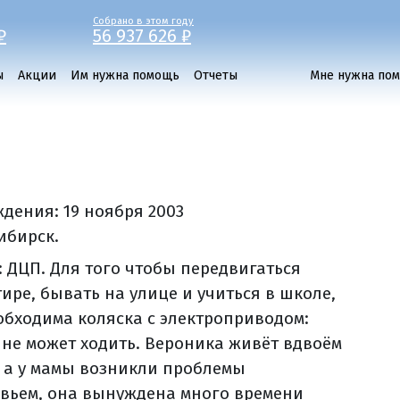
Собрано в этом году
₽
56 937 626 ₽
ы
Акции
Им нужна помощь
Отчеты
Мне нужна по
ждения:
19 ноября 2003
ибирск.
: ДЦП. Для того чтобы передвигаться
ире, бывать на улице и учиться в школе,
обходима коляска с электроприводом:
 не может ходить. Вероника живёт вдвоём
, а у мамы возникли проблемы
овьем, она вынуждена много времени