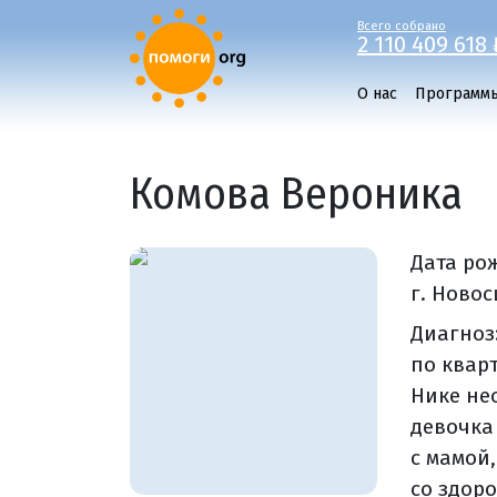
Всего собрано
2 110 409 618 
О нас
Программ
Комова Вероника
Дата ро
г. Новос
Диагноз
по кварт
Нике не
девочка
с мамой
со здор