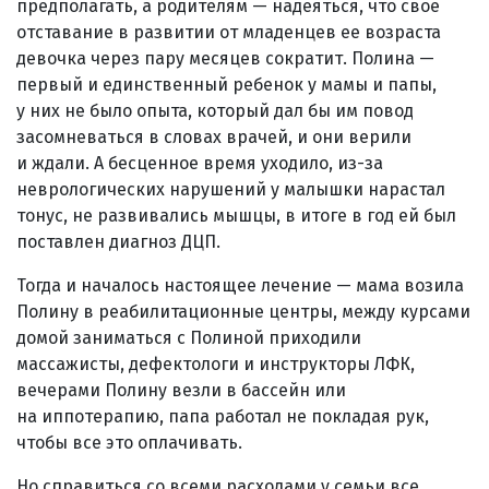
предполагать, а родителям — надеяться, что свое
отставание в развитии от младенцев ее возраста
девочка через пару месяцев сократит. Полина —
первый и единственный ребенок у мамы и папы,
у них не было опыта, который дал бы им повод
засомневаться в словах врачей, и они верили
и ждали. А бесценное время уходило, из-за
неврологических нарушений у малышки нарастал
тонус, не развивались мышцы, в итоге в год ей был
поставлен диагноз ДЦП.
Тогда и началось настоящее лечение — мама возила
Полину в реабилитационные центры, между курсами
домой заниматься с Полиной приходили
массажисты, дефектологи и инструкторы ЛФК,
вечерами Полину везли в бассейн или
на иппотерапию, папа работал не покладая рук,
чтобы все это оплачивать.
Но справиться со всеми расходами у семьи все