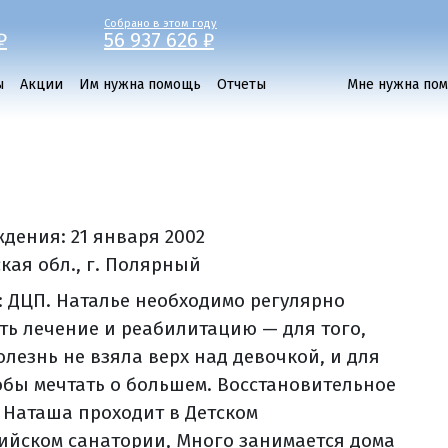
Собрано в этом году
₽
56 937 626 ₽
ы
Акции
Им нужна помощь
Отчеты
Мне нужна по
ждения:
21 января 2002
кая обл., г. Полярный
: ДЦП. Наталье необходимо регулярно
ть лечение и реабилитацию — для того,
олезнь не взяла верх над девочкой, и для
тобы мечтать о большем. Восстановительное
 Наташа проходит в Детском
ийском санатории, Много занимается дома