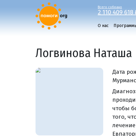
Всего собрано
2 110 409 618 
О нас
Программ
Логвинова Наташа
Дата ро
Мурманс
Диагноз
проходи
чтобы б
того, ч
лечение
Евпатор