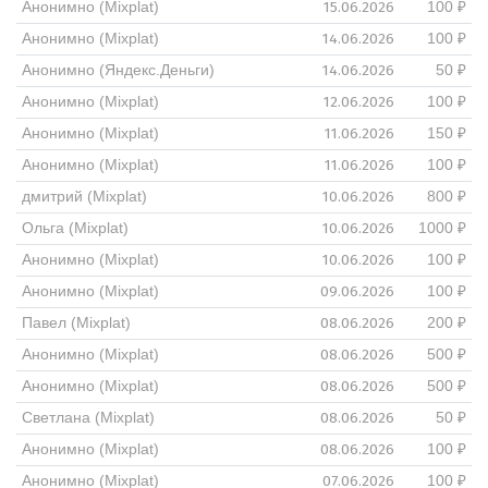
15.06.2026
Анонимно (Mixplat)
100 ₽
14.06.2026
Анонимно (Mixplat)
100 ₽
14.06.2026
Анонимно (Яндекс.Деньги)
50 ₽
12.06.2026
Анонимно (Mixplat)
100 ₽
11.06.2026
Анонимно (Mixplat)
150 ₽
11.06.2026
Анонимно (Mixplat)
100 ₽
10.06.2026
дмитрий (Mixplat)
800 ₽
10.06.2026
Ольга (Mixplat)
1000 ₽
10.06.2026
Анонимно (Mixplat)
100 ₽
09.06.2026
Анонимно (Mixplat)
100 ₽
08.06.2026
Павел (Mixplat)
200 ₽
08.06.2026
Анонимно (Mixplat)
500 ₽
08.06.2026
Анонимно (Mixplat)
500 ₽
08.06.2026
Светлана (Mixplat)
50 ₽
08.06.2026
Анонимно (Mixplat)
100 ₽
07.06.2026
Анонимно (Mixplat)
100 ₽