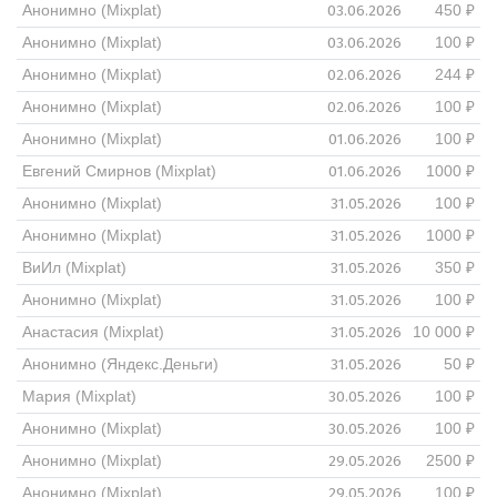
03.06.2026
Анонимно (Mixplat)
450 ₽
03.06.2026
Анонимно (Mixplat)
100 ₽
02.06.2026
Анонимно (Mixplat)
244 ₽
02.06.2026
Анонимно (Mixplat)
100 ₽
01.06.2026
Анонимно (Mixplat)
100 ₽
01.06.2026
Евгений Смирнов (Mixplat)
1000 ₽
31.05.2026
Анонимно (Mixplat)
100 ₽
31.05.2026
Анонимно (Mixplat)
1000 ₽
31.05.2026
ВиИл (Mixplat)
350 ₽
31.05.2026
Анонимно (Mixplat)
100 ₽
31.05.2026
Анастасия (Mixplat)
10 000 ₽
31.05.2026
Анонимно (Яндекс.Деньги)
50 ₽
30.05.2026
Мария (Mixplat)
100 ₽
30.05.2026
Анонимно (Mixplat)
100 ₽
29.05.2026
Анонимно (Mixplat)
2500 ₽
29.05.2026
Анонимно (Mixplat)
100 ₽