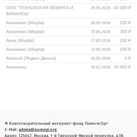
29.05.2026
ООО "ТЕХНОЛОГИИ ЛИЗИНГА И
40 000 ₽
ФИНАНСЫ"
28.05.2026
Анонимно (Mixplat)
100 ₽
27.05.2026
Анонимно (Mixplat)
300 ₽
27.05.2026
Анна (Mixplat)
200 ₽
27.05.2026
Анонимно (Mixplat)
100 ₽
26.05.2026
Алексей (Яндекс.Деньги)
6 ₽
18.02.2026
Анонимно
39 000 ₽
© Благотворительный интернет-фонд Помоги.Орг
E-Mail:
admin@pomogi.org
Адрес: 125047, Москва, 1-й Тверской-Ямской переулок, д.18.