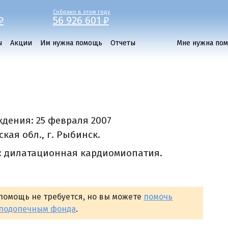
Собрано в этом году
₽
56 926 601 ₽
ы
Акции
Им нужна помощь
Отчеты
Мне нужна по
ждения:
25 февраля 2007
кая обл., г. Рыбинск.
: дилатационная кардиомиопатия.
помощь не требуется, но вы можете
помочь
 подопечным фонда
.