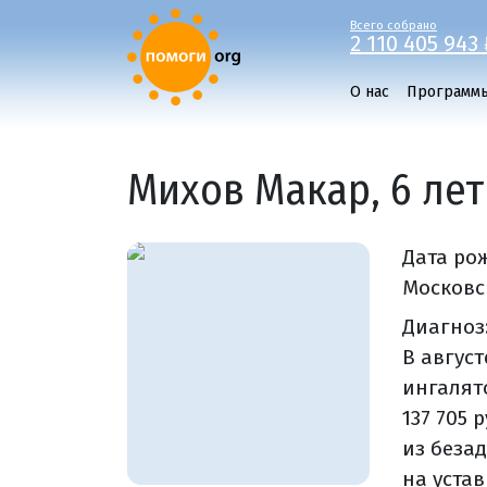
Всего собрано
2 110 405 943 
О нас
Программ
Михов Макар, 6 лет
Дата ро
Московск
Диагноз
В авгус
ингалят
137 705
из беза
на уста