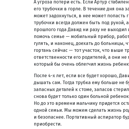
А угроза потери есть. Если Артур стабиле
его трубочки в горле. В течение дня она 
может задохнуться, в нее может попасть 
трубочки всегда должен быть под рукой, а
прошлого года Давид ни разу не выходил и
помочь семье — мобильный прибор, рабо
гулять, и наконец, доехать до больницы, 
гортань сейчас — тот участок, что выше т
ответственности его родителей, а они не 
который бы очень облегчил жизнь ребенку
После 4-х лет, если все будет хорошо, Да
дышать сам. Тогда трубка ему больше не б
запасных деталей к стоме, запасов стерил
снова будет только один больной ребенок
Но до это времени мальчику придется ос
одной семьи. Мы можем сделать жизнь ро
и безопаснее. Портативный аспиратор буд
приобрести.