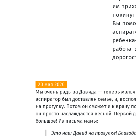
им прихо
покинуть
Вы помо
аспирато
ребенка
работать
дорогос
20 мая 2020
Мы очень рады за Давида — теперь мальч
аспиратор был доставлен семье, и, воспо
на прогулку. Потом он сможет и к врачу п
он просто наслаждается весной. Первой д
большое! Из письма мамы:
Это наш Давид на прогулке! Благод