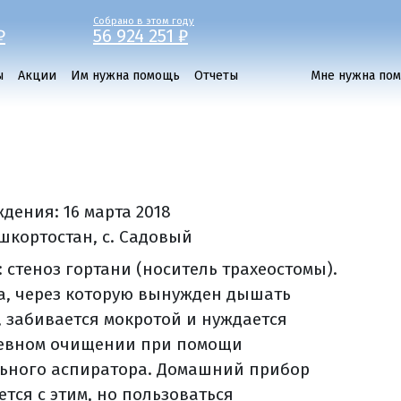
Собрано в этом году
₽
56 924 251 ₽
ы
Акции
Им нужна помощь
Отчеты
Мне нужна по
ждения:
16 марта 2018
ашкортостан, с. Садовый
 стеноз гортани (носитель трахеостомы).
а, через которую вынужден дышать
, забивается мокротой и нуждается
евном очищении при помощи
ьного аспиратора. Домашний прибор
тся с этим, но пользоваться