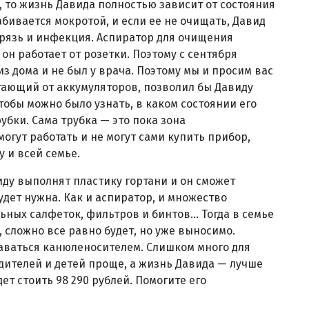
н, то жизнь Давида полностью зависит от состояния
забивается мокротой, и если ее не очищать, Давид
грязь и инфекция. Аспиратор для очищения
 он работает от розетки. Поэтому с сентября
з дома и не был у врача. Поэтому мы и просим вас
тающий от аккумуляторов, позволил бы Давиду
чтобы можно было узнать, в каком состоянии его
рубки. Сама трубка — это пока зона
могут работать и не могут сами купить прибор,
 и всей семье.
виду выполнят пластику гортани и он сможет
удет нужна. Как и аспиратор, и множество
ьных салфеток, фильтров и бинтов... Тогда в семье
, сложно все равно будет, но уже выносимо.
таваться канюленосителем. Слишком много для
дителей и детей проще, а жизнь Давида — лучше
ет стоить 98 290 рублей. Помогите его