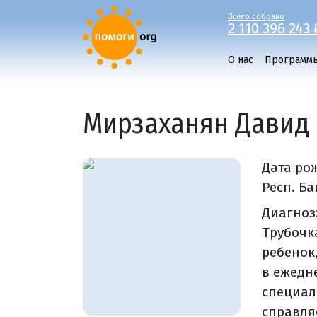
Всего собрано
2 110 396 243 
О нас
Программ
Мирзаханян Давид
Дата ро
Респ. Б
Диагноз:
Трубочк
ребенок
в ежедн
специал
справляе