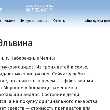
Собрано в этом году
₽
56 932 451 ₽
ы
Акции
Им нужна помощь
Отчеты
Мне нужна по
Эльвина
ан, г. Набережные Челны
 муковисцидоз. Из троих детей в семье,
радают муковисциозом. Сейчас у ребят
ние, но лечить его нечем — эффективный
т Меронем в больнице заменяется
ботающий аналог. Состояние детей
тся, а на покупку оригинального лекарства
 нет средств — cтоимость препаратов для