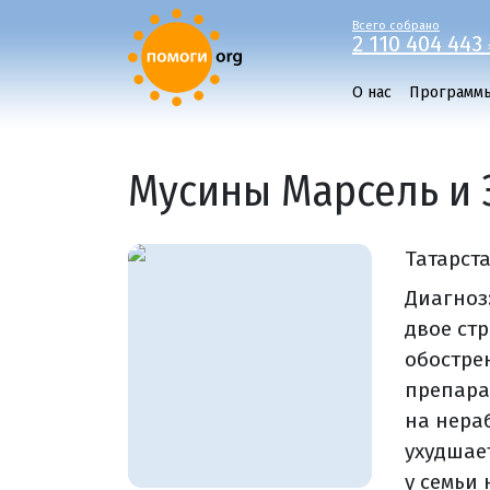
Всего собрано
2 110 404 443 
О нас
Программ
Мусины Марсель и 
Татарст
Диагноз:
двое ст
обостре
препара
на нера
ухудшае
у семьи