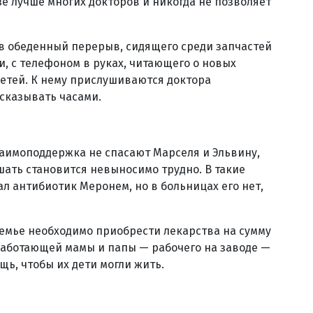
е лучше многих докторов и никогда не позволяет
 в обеденный перерыв, сидящего среди запчастей
и, с телефоном в руках, читающего о новых
детей. К нему прислушиваются доктора
ссказывать часами.
заимоподдержка не спасают Марселя и Эльвину,
шать становится невыносимо трудно. В такие
л антибиотик Меронем, но в больницах его нет,
 семье необходимо приобрести лекарства на сумму
неработающей мамы и папы — рабочего на заводе —
щь, чтобы их дети могли жить.