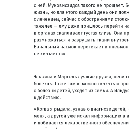
с ней. Муковисзидоз такого не прощает.
жизнь, но для этого каждый день они до
с лечением, сейчас с обострениями столк
тяжелее — ему даже пришлось перейти н
в органах скапливает густая слизь. Она 
размножаться и разрушать ткани внутрен
Банальный насмок перетекает в пневмонию
не хватает сил.
Эльвина и Марсель лучшие друзья, несмот
болезнь. То же самое можно сказать и про
о болезни детей, уходят из семьи. А Ильд
к действию.
«Когда я рыдала, узнав о диагнозе детей
меня, а другой уже искал информацию в ин
и добивается лекарственного обеспечени