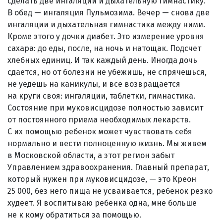
сделать две ингаляции и дыхательную гимнастику.
В обед — ингаляция Пульмозима. Вечер — снова две
ингаляции и дыхательная гимнастика между ними.
Кроме этого у дочки диабет. Это измерение уровня
сахара: до еды, после, на ночь и натощак. Подсчет
хлебных единиц. И так каждый день. Иногда дочь
сдается, но от болезни не убежишь, не спрячешься,
не уедешь на каникулы, и все возвращается
на круги своя: ингаляции, таблетки, гимнастика.
Состояние при муковисцидозе полностью зависит
от постоянного приема необходимых лекарств.
С их помощью ребенок может чувствовать себя
нормально и вести полноценную жизнь. Мы живем
в Московской области, а этот регион забыт
Управлением здравоохранения. Главный препарат,
который нужен при муковисцидозе, — это Креон
25 000, без него пища не усваивается, ребенок резко
худеет. Я воспитываю ребенка одна, мне больше
не к кому обратиться за помощью.