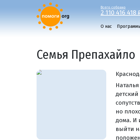
Всего собрано
2 110 416 418 
О нас
Программ
Семья Препахайло
Краснод
Наталья
детский
сопутст
но плохо
дома. И
выйти н
положен