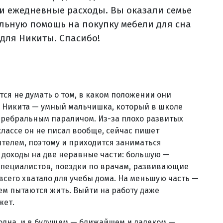
и ежедневные расходы. Вы оказали семье
льную помощь на покупку мебели для сна
 для Никиты. Спасибо!
тся не думать о том, в каком положении они
Ее Никита — умный мальчишка, который в школе
церебральным параличом. Из-за плохо развитых
классе он не писал вообще, сейчас пишет
чителем, поэтому и приходится заниматься
е доходы на две неравные части: большую —
специалистов, поездки по врачам, развивающие
 всего хватало для учебы дома. На меньшую часть —
ем пытаются жить. Выйти на работу даже
жет.
 одна, и в будущем — ближайшем и далеком —