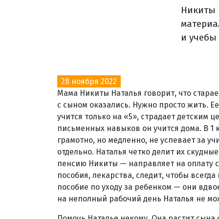
Никиты 
материа
и учебы
28 ноября 2022
Мама Никиты Наталья говорит, что старае
с сыном оказались. Нужно просто жить. 
учится только на «5», страдает детским 
письменных навыков он учится дома. В 1 
грамотно, но медленно, не успевает за у
отдельно. Наталья четко делит их скудны
пенсию Никиты — направляет на оплату 
пособия, лекарства, следит, чтобы всегда
пособие по уходу за ребенком — они вдво
на неполный рабочий день Наталья не мо
Помочь Наталье некому. Она растит сына