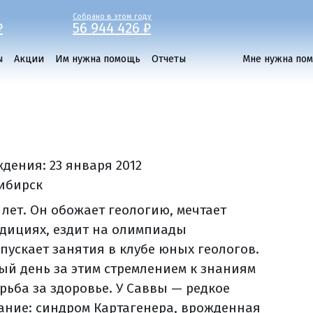
Собрано в этом году
₽
56 944 426 ₽
ы
Акции
Им нужна помощь
Отчеты
Мне нужна по
ждения:
23 января 2012
сибирск
 лет. Он обожает геологию, мечтает
едициях, ездит на олимпиады
опускает занятия в клубе юных геологов.
ый день за этим стремлением к знаниям
рьба за здоровье. У Саввы — редкое
ание: синдром Картагенера, врожденная