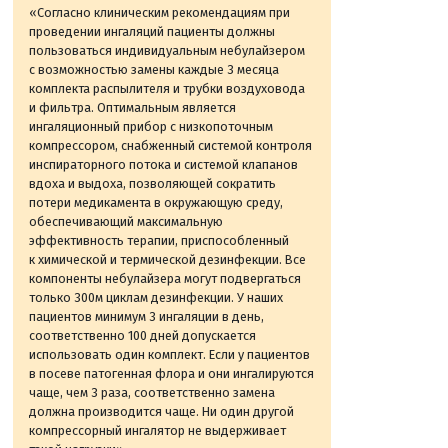
«Согласно клиническим рекомендациям при
проведении ингаляций пациенты должны
пользоваться индивидуальным небулайзером
с возможностью замены каждые 3 месяца
комплекта распылителя и трубки воздуховода
и фильтра. Оптимальным является
ингаляционный прибор с низкопоточным
компрессором, снабженный системой контроля
инспираторного потока и системой клапанов
вдоха и выдоха, позволяющей сократить
потери медикамента в окружающую среду,
обеспечивающий максимальную
эффективность терапии, приспособленный
к химической и термической дезинфекции. Все
компоненты небулайзера могут подвергаться
только 300м циклам дезинфекции. У наших
пациентов минимум 3 ингаляции в день,
соответственно 100 дней допускается
использовать один комплект. Если у пациентов
в посеве патогенная флора и они ингалируются
чаще, чем 3 раза, соответственно замена
должна производится чаще. Ни один другой
компрессорный ингалятор не выдерживает