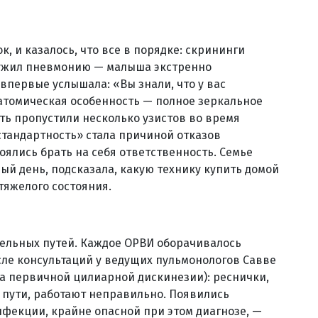
, и казалось, что все в порядке: скрининги
ружил пневмонию — малыша экстренно
впервые услышала: «Вы знали, что у вас
атомическая особенность — полное зеркальное
ть пропустили несколько узистов во время
естандартность» стала причиной отказов
ялись брать на себя ответственность. Семье
ый день, подсказала, какую технику купить домой
тяжелого состояния.
тельных путей. Каждое ОРВИ оборачивалось
осле консультаций у ведущих пульмонологов Савве
а первичной цилиарной дискинезии): реснички,
пути, работают неправильно. Появились
нфекции, крайне опасной при этом диагнозе, —