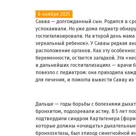
6 ноября 2025
Савва — долгожданный сын. Родился в срок
успокаивали. Но уже дома педиатр обна
госпитализировали. На второй день мама 
зеркальный ребенок». У Саввы редкая ан
расположение органов. Как эту особеннос
беременности, остается загадкой. Эта «н
в дальнейших госпитализациях — врачи бо
повезло с педиатром: она приходила кажд
для лечения, и помогла вывести Савву из 
Дальше — годы борьбы с болезнями дыха
бронхитом, подозревали астму. В 5 лет п
подтвердили синдром Картагенера (форм
которые должны «очищать» дыхательные 
бронхоэктазы, был эпизод синегнойной и