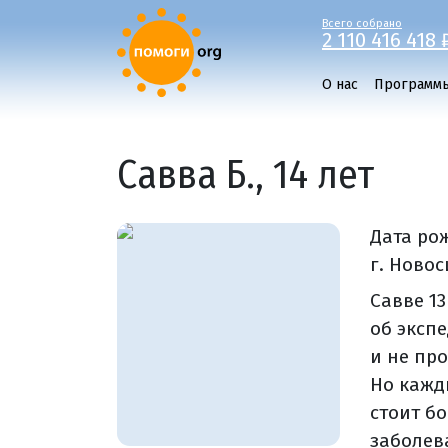
Всего собрано
2 110 416 418 
О нас
Программ
Савва Б., 14 лет
Дата ро
г. Ново
Савве 13
об эксп
и не пр
Но кажд
стоит бо
заболев