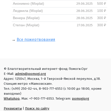
29.06.2025
Анонимно (Mixplat)
500 ₽
28.06.2025
Людмила (Mixplat)
100 ₽
28.06.2025
Венера (Mixplat)
300 ₽
27.06.2025
Степан (Mixplat)
300 ₽
→
Все пожертвования
© Благотворительный интернет-фонд Помоги.Орг
E-Mail:
admin@pomogi.org
Адрес: 125047, Москва, 1-й Тверской-Ямской переулок, д.18.
Станция метро «Маяковская».
Тел.: (499) 250-02-44, 8-903-777-6553 (с 10:00 до 18:00, кроме
выходных)
WhatsApp
, Max: +7-903-777-6553. Telegram:
pomogiorg
Реквизиты
|
Поиск по сайту