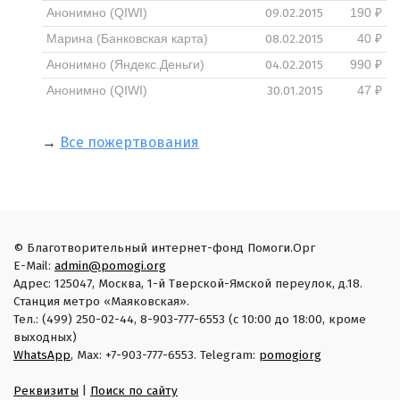
09.02.2015
Анонимно (QIWI)
190 ₽
08.02.2015
Марина (Банковская карта)
40 ₽
04.02.2015
Анонимно (Яндекс.Деньги)
990 ₽
30.01.2015
Анонимно (QIWI)
47 ₽
→
Все пожертвования
© Благотворительный интернет-фонд Помоги.Орг
E-Mail:
admin@pomogi.org
Адрес: 125047, Москва, 1-й Тверской-Ямской переулок, д.18.
Станция метро «Маяковская».
Тел.: (499) 250-02-44, 8-903-777-6553 (с 10:00 до 18:00, кроме
выходных)
WhatsApp
, Max: +7-903-777-6553. Telegram:
pomogiorg
Реквизиты
|
Поиск по сайту