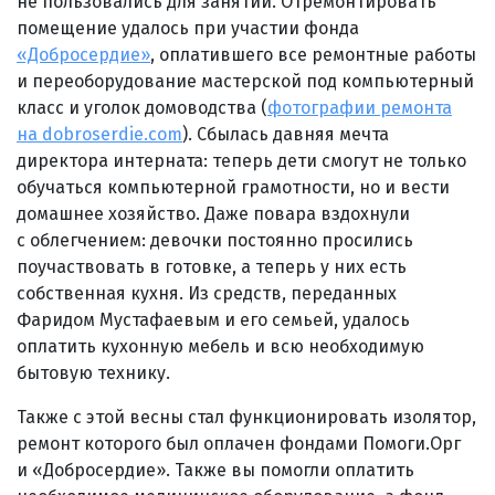
не пользовались для занятий. Отремонтировать
помещение удалось при участии фонда
«Добросердие»
, оплатившего все ремонтные работы
и переоборудование мастерской под компьютерный
класс и уголок домоводства (
фотографии ремонта
на dobroserdie.com
). Сбылась давняя мечта
директора интерната: теперь дети смогут не только
обучаться компьютерной грамотности, но и вести
домашнее хозяйство. Даже повара вздохнули
с облегчением: девочки постоянно просились
поучаствовать в готовке, а теперь у них есть
собственная кухня. Из средств, переданных
Фаридом Мустафаевым и его семьей, удалось
оплатить кухонную мебель и всю необходимую
бытовую технику.
Также с этой весны стал функционировать изолятор,
ремонт которого был оплачен фондами Помоги.Орг
и «Добросердие». Также вы помогли оплатить