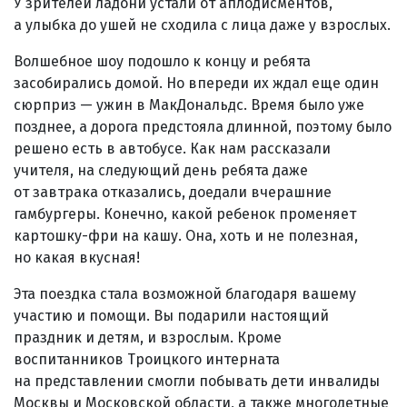
У зрителей ладони устали от аплодисментов,
а улыбка до ушей не сходила с лица даже у взрослых.
Волшебное шоу подошло к концу и ребята
засобирались домой. Но впереди их ждал еще один
сюрприз — ужин в МакДональдс. Время было уже
позднее, а дорога предстояла длинной, поэтому было
решено есть в автобусе. Как нам рассказали
учителя, на следующий день ребята даже
от завтрака отказались, доедали вчерашние
гамбургеры. Конечно, какой ребенок променяет
картошку-фри на кашу. Она, хоть и не полезная,
но какая вкусная!
Эта поездка стала возможной благодаря вашему
участию и помощи. Вы подарили настоящий
праздник и детям, и взрослым. Кроме
воспитанников Троицкого интерната
на представлении смогли побывать дети инвалиды
Москвы и Московской области, а также многодетные