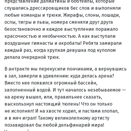
представление далматины и бобтейлы, которые
слушались дрессировщиков бес слов и выполняли
любые команды и трюки. Жирафы, слоны, лошади,
ослы, тигры и львы, номера сменяли друг друга
безостановочно и каждое выступление поражало
красочностью и необычностью. А как выступали
воздушные гимнасты и акробаты! Ребята замирали
каждый раз, когда хрупкая девушка под куполом
делала очередной трюк.
В антракте мы перекусили пончиками, а вернувшись
в зал, замерли в удивлении: куда делась арена?
Вместо нее появился огромный бассейн,
заполненный водой. И тут началось незабываемое —
на арену вышел, или, правильнее сказать,
выскользнул настоящий тюлень! Что он только
не исполнял! И на хвосте ходил, и ластами хлопал,
и в мяч играл! Такому великолепному артисту
позавидовал бы любой дельфинарий мира!