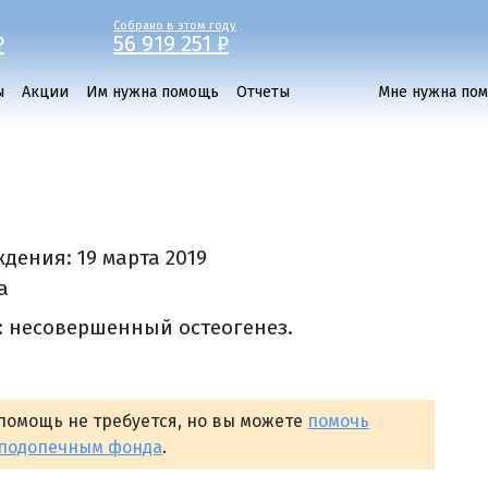
Собрано в этом году
₽
56 919 251 ₽
ы
Акции
Им нужна помощь
Отчеты
Мне нужна по
ждения:
19 марта 2019
а
: несовершенный остеогенез.
помощь не требуется, но вы можете
помочь
 подопечным фонда
.