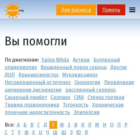
Для бизнеса
Помочь
Вы помогли
По диагнозам:
Spina Bifida
Аутизм
Буллезный
эпидермолиз
Врожденный порок сердца
Другое
ДЦП
Краниосиностоз
Муковисцидоз
Несовершенный остегенез
Онкология
Первичаная
цилиарная дискинезия
рассеянный склероз
Сахарный диабет
Сколиоз
СМА
Стеноз гортани
Травма позвоночника
Тугоухость
Хроническая
почечная недостаточность
Эпилепсия
Все:
А
Б
В
Г
Д
Е
Ж
З
И
К
Л
М
Н
О
П
Р
С
Т
У
Ф
Х
Ц
Ч
Ш
Щ
Э
Ю
Я