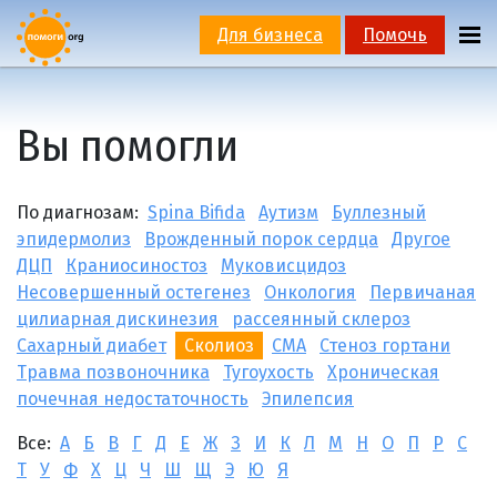
Для бизнеса
Помочь
Вы помогли
По диагнозам:
Spina Bifida
Аутизм
Буллезный
эпидермолиз
Врожденный порок сердца
Другое
ДЦП
Краниосиностоз
Муковисцидоз
Несовершенный остегенез
Онкология
Первичаная
цилиарная дискинезия
рассеянный склероз
Сахарный диабет
Сколиоз
СМА
Стеноз гортани
Травма позвоночника
Тугоухость
Хроническая
почечная недостаточность
Эпилепсия
Все:
А
Б
В
Г
Д
Е
Ж
З
И
К
Л
М
Н
О
П
Р
С
Т
У
Ф
Х
Ц
Ч
Ш
Щ
Э
Ю
Я