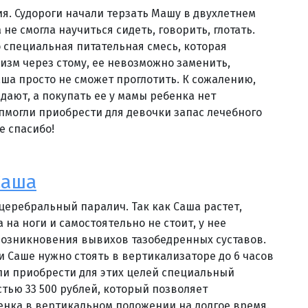
ия. Судороги начали терзать Машу в двухлетнем
 не смогла научиться сидеть, говорить, глотать.
 специальная питательная смесь, которая
низм через стому, ее невозможно заменить,
а просто не сможет проглотить. К сожалению,
дают, а покупать ее у мамы ребенка нет
пмогли приобрести для девочки запас лечебного
е спасибо!
Саша
 церебральный паралич. Так как Саша растет,
 на ноги и самостоятельно не стоит, у нее
возникновения вывихов тазобедренных суставов.
 Саше нужно стоять в вертикализаторе до 6 часов
гли приобрести для этих целей специальный
тью 33 500 рублей, который позволяет
нка в вертикальном положении на долгое время.