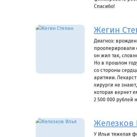
Спасибо!
Жегин Сте
Диагноз: врожден
прооперировали с
он жил так, словн
Но в прошлом год
со стороны сердц
аритмии. Лекарст
хирурги не знают
которая вернет е
2 500 000 рублей 
Железков
У Ильи тяжелая ф