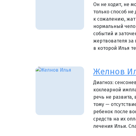
Он не ходит, не м
только способ не
к сожалению, жат
нормальный челов
событий и заточе
жертвователя за 
в которой Илья те
Желнов И
Диагноз: сенсонев
кохлеарной импла
речь не развита,
тому — отсутстви
ребенок после во
средств на их опл
лечения Ильи. Сп