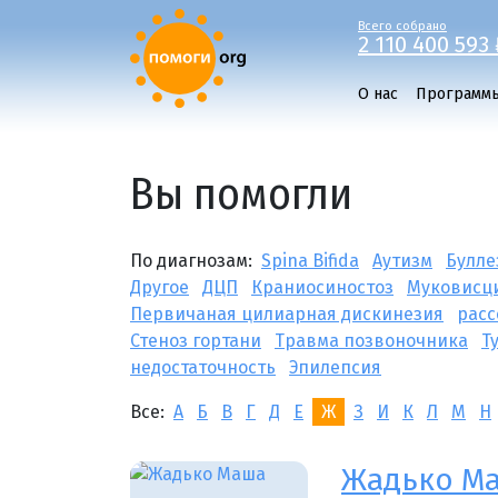
Всего собрано
2 110 400 593 
О нас
Программ
Вы помогли
По диагнозам:
Spina Bifida
Аутизм
Булле
Другое
ДЦП
Краниосиностоз
Муковисц
Первичаная цилиарная дискинезия
расс
Стеноз гортани
Травма позвоночника
Т
недостаточность
Эпилепсия
Все:
А
Б
В
Г
Д
Е
Ж
З
И
К
Л
М
Н
Жадько М