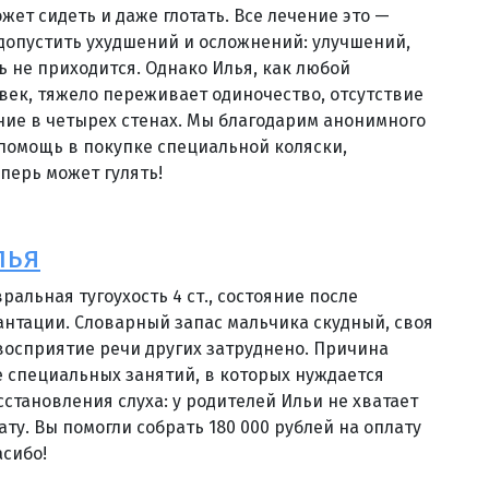
ожет сидеть и даже глотать. Все лечение это —
 допустить ухудшений и осложнений: улучшений,
ь не приходится. Однако Илья, как любой
ек, тяжело переживает одиночество, отсутствие
ние в четырех стенах. Мы благодарим анонимного
помощь в покупке специальной коляски,
перь может гулять!
лья
ральная тугоухость 4 ст., состояние после
нтации. Словарный запас мальчика скудный, своя
 восприятие речи других затруднено. Причина
е специальных занятий, в которых нуждается
сстановления слуха: у родителей Ильи не хватает
ату. Вы помогли собрать 180 000 рублей на оплату
асибо!