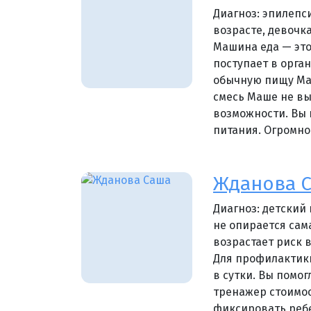
Диагноз: эпилепс
возрасте, девочка
Машина еда — это
поступает в орга
обычную пищу Маш
смесь Маше не вы
возможности. Вы 
питания. Огромно
Жданова 
Диагноз: детский
не опирается сама
возрастает риск 
Для профилактики
в сутки. Вы помо
тренажер стоимос
фиксировать ребе