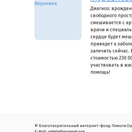
Диагноз: врожден
свободного прост
смешивается с ар
врачи и специаль
сердце будет меш
приведет к забол
залечить сейчас.
стоимостью 230 00
участвовать в жи
помощь!
© Благотворительный интернет-фонд Помоги.Ор
E-Mail:
admin@pomogi.org