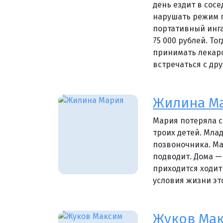
день ездит в сосе
нарушать режим п
портативный инга
75 000 рублей. То
принимать лекарст
встречаться с др
Жилина М
Мария потеряла с
троих детей. Мла
позвоночника. Ма
подводит. Дома —
приходится ходить
условия жизни эт
Жуков Ма