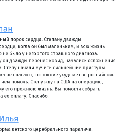
пан
ный порок сердца. Степану дважды
ердце, когда он был маленьким, и всю жизнь
о не было у него этого страшного диагноза.
у он дважды перенес ковид, начались осложнения
а, Степу начали мучить сильнейшие приступы
ва не спасают, состояние ухудшается, российские
, чем помочь. Степу ждут в США на операцию,
му его прежнюю жизнь. Вы помогли собрать
на ее оплату. Спасибо!
 Илья
орма детского церебрального паралича.