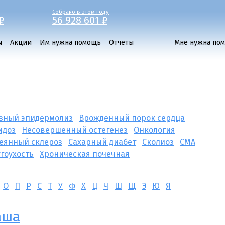
Собрано в этом году
₽
56 928 601 ₽
ы
Акции
Им нужна помощь
Отчеты
Мне нужна по
зный эпидермолиз
Врожденный порок сердца
идоз
Несовершенный остегенез
Онкология
еянный склероз
Сахарный диабет
Сколиоз
СМА
угоухость
Хроническая почечная
О
П
Р
С
Т
У
Ф
Х
Ц
Ч
Ш
Щ
Э
Ю
Я
аша