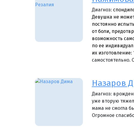
Диагноз:
спондил
Девушка не может
постоянно испыты
от боли, предотв
возможность само
по ее индивидуал
их изготовление:
самостоятельно. 
Назаров 
Диагноз: врожден
уже вторую тяжел
мама не смогла бы
Огромное спасибо