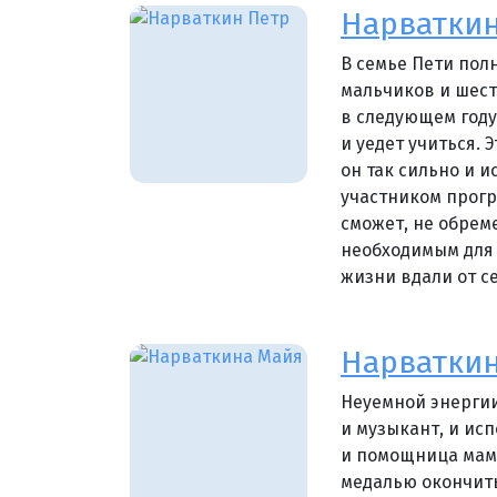
Нарваткин
В семье Пети пол
мальчиков и шест
в следующем году
и уедет учиться. 
он так сильно и 
участником прог
сможет, не обрем
необходимым для 
жизни вдали от с
Нарватки
Неуемной энергии
и музыкант, и исп
и помощница маме.
медалью окончить