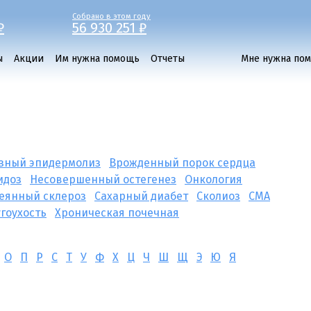
Собрано в этом году
₽
56 930 251 ₽
ы
Акции
Им нужна помощь
Отчеты
Мне нужна по
зный эпидермолиз
Врожденный порок сердца
идоз
Несовершенный остегенез
Онкология
еянный склероз
Сахарный диабет
Сколиоз
СМА
угоухость
Хроническая почечная
О
П
Р
С
Т
У
Ф
Х
Ц
Ч
Ш
Щ
Э
Ю
Я