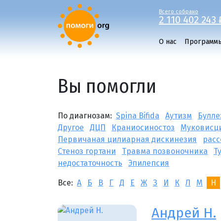
Всего собрано
2 110 402 243 
О нас
Программ
Вы помогли
По диагнозам:
Spina Bifida
Аутизм
Булле
Другое
ДЦП
Краниосиностоз
Муковисц
Первичаная цилиарная дискинезия
расс
Стеноз гортани
Травма позвоночника
Т
недостаточность
Эпилепсия
Все:
А
Б
В
Г
Д
Е
Ж
З
И
К
Л
М
Н
Андрей Н.