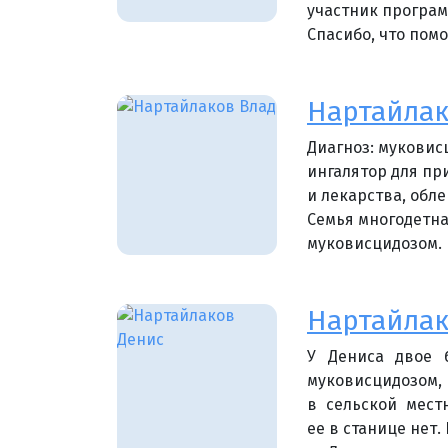
участник програ
Спасибо, что помо
Нартайлак
Диагноз: муковис
ингалятор для пр
и лекарства, обл
Семья многодетна
муковисцидозом. 
Нартайлак
У Дениса двое 
муковисцидозом,
в сельской мест
ее в станице нет.