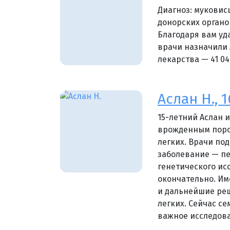
Диагноз: муковис
донорских органо
Благодаря вам уд
врачи назначили 
лекарства — 41 04
Аслан Н., 1
15-летний Аслан 
врожденным поро
легких. Врачи по
заболевание — п
генетического ис
окончательно. Им
и дальнейшие ре
легких. Сейчас с
важное исследов