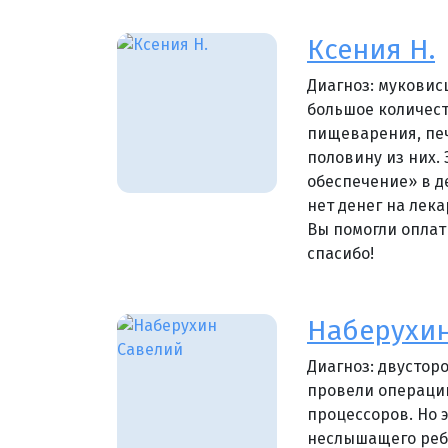
Ксения Н.
Диагноз: мукови
большое количест
пищеварения, печ
половину из них.
обеспечение» в д
нет денег на лека
Вы помогли оплат
спасибо!
Наберухин
Диагноз: двустор
провели операци
процессоров. Но 
неслышащего ребе