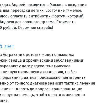
цидоз. Андрей находится в Москве в ожидании
в для пересадки легких. Состояние тяжелое.
алось оплатить антибиотик Фортум, который
Андрею для срочного приема. Стоимость
0 рублей. Огромное спасибо!
6 лет
из Астрахани с детства живет с тяжелым
ком сердца и хроническими заболеваниями
дозревают у него редкое генетическое
ервичную цилиарную дискинезию, но без
следования диагноз невозможно подтвердить
енно от точного диагноза зависит тактика лечения
шения — вплоть до вопроса трансплантации
емье нужна помощь, чтобы оплатить жизненно
ание.