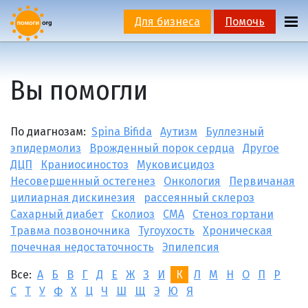
Для бизнеса
Помочь
Вы помогли
По диагнозам:
Spina Bifida
Аутизм
Буллезный
эпидермолиз
Врожденный порок сердца
Другое
ДЦП
Краниосиностоз
Муковисцидоз
Несовершенный остегенез
Онкология
Первичаная
цилиарная дискинезия
рассеянный склероз
Сахарный диабет
Сколиоз
СМА
Стеноз гортани
Травма позвоночника
Тугоухость
Хроническая
почечная недостаточность
Эпилепсия
Все:
А
Б
В
Г
Д
Е
Ж
З
И
К
Л
М
Н
О
П
Р
С
Т
У
Ф
Х
Ц
Ч
Ш
Щ
Э
Ю
Я