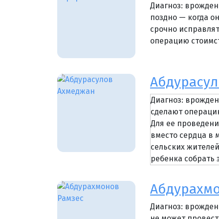
Диагноз: врожден
поздно — когда о
срочно исправлят
операцию стоимст
Абдурасул
Диагноз: врожде
сделают операци
Для ее проведени
вместо сердца в м
сельских жителей
ребенка собрать э
Абдурахмо
Диагноз: врожден
не может провест