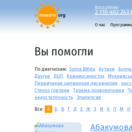
Всего собрано
2 110 402 243 
О нас
Программ
Вы помогли
По диагнозам:
Spina Bifida
Аутизм
Булле
Другое
ДЦП
Краниосиностоз
Муковисц
Первичаная цилиарная дискинезия
расс
Стеноз гортани
Травма позвоночника
Т
недостаточность
Эпилепсия
Все:
А
Б
В
Г
Д
Е
Ж
З
И
К
Л
М
Н
Абакумова