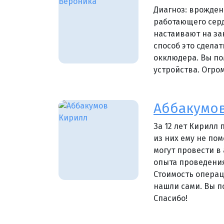
Диагноз: врожден
работающего серд
настаивают на за
способ это сдела
окклюдера. Вы по
устройства. Огро
Аббакумо
За 12 лет Кирилл
из них ему не пом
могут провести в
опыта проведения
Стоимость операц
нашли сами. Вы п
Спасибо!