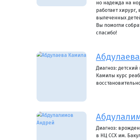
но надежда на но
работает хирург,
вылеченных детей
Вы помогли собра
спасибо!
Абдулаева
Диагноз: детский
Камилы курс реа
восстановительно
Абдулали
Диагноз: врожден
в НЦ ССХ им. Баку