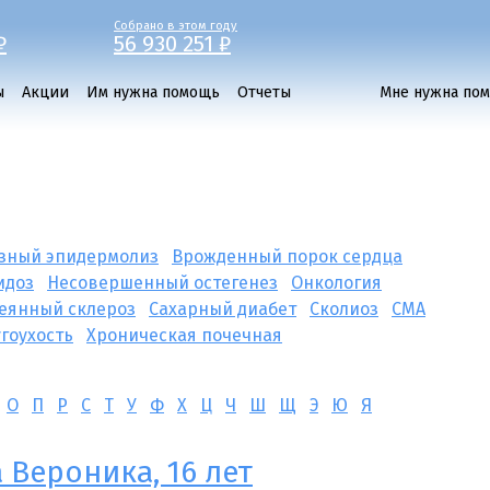
Собрано в этом году
₽
56 930 251 ₽
ы
Акции
Им нужна помощь
Отчеты
Мне нужна по
зный эпидермолиз
Врожденный порок сердца
идоз
Несовершенный остегенез
Онкология
еянный склероз
Сахарный диабет
Сколиоз
СМА
угоухость
Хроническая почечная
О
П
Р
С
Т
У
Ф
Х
Ц
Ч
Ш
Щ
Э
Ю
Я
 Вероника, 16 лет